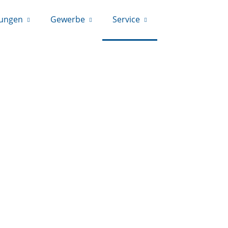
rungen
Gewerbe
Service
09531/6688