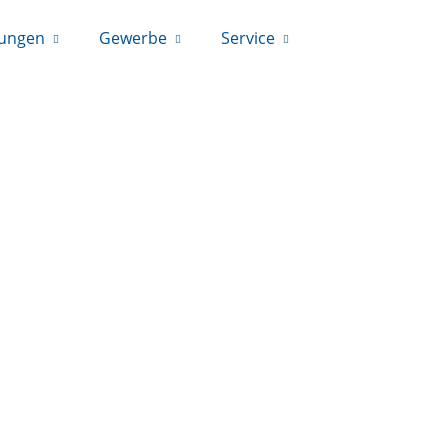
rungen
Gewerbe
Service
09531/6688