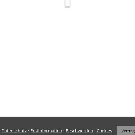
·
·
·
·
Datenschutz
Erstinformation
Beschwerden
Cookies
Vertrag